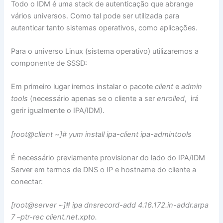
Todo o IDM é uma stack de autenticação que abrange
vários universos. Como tal pode ser utilizada para
autenticar tanto sistemas operativos, como aplicações.
Para o universo Linux (sistema operativo) utilizaremos a
componente de SSSD:
Em primeiro lugar iremos instalar o pacote
client
e
admin
tools
(necessário apenas se o cliente a ser
enrolled
, irá
gerir igualmente o IPA/IDM).
[root@client ~]# yum install ipa-client ipa-admintools
É necessário previamente provisionar do lado do IPA/IDM
Server em termos de DNS o IP e hostname do cliente a
conectar:
[root@server ~]# ipa dnsrecord-add 4.16.172.in-addr.arpa
7 –ptr-rec client.net.xpto.