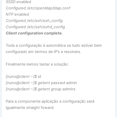
SSSD enabled
Configured /etc/openldap/ldap.conf
NTP enabled
Configured /etc/ssh/ssh_config
Configured /etc/ssh/sshd_config
Client configuration complete.
Toda a configuração é automática se tudo estiver bem
configurado em termos de IP’s e resolvers.
Finalmente iremos testar a solução:
[nuno@client ~]$ id
[nuno@client ~]$ getent passwd admin
[nuno@client ~]$ getent group admins
Para a componente aplicação a configuração será
igualmente straight foward: