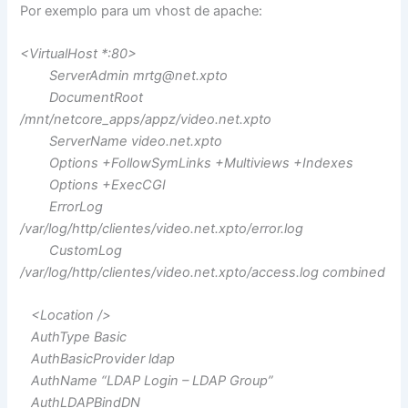
Por exemplo para um vhost de apache:
<VirtualHost *:80>
ServerAdmin
mrtg@net.xpto
DocumentRoot
/mnt/netcore_apps/appz/video.net.xpto
ServerName video.net.xpto
Options +FollowSymLinks +Multiviews +Indexes
Options +ExecCGI
ErrorLog
/var/log/http/clientes/video.net.xpto/error.log
CustomLog
/var/log/http/clientes/video.net.xpto/access.log combined
<Location />
AuthType Basic
AuthBasicProvider ldap
AuthName “LDAP Login – LDAP Group”
AuthLDAPBindDN