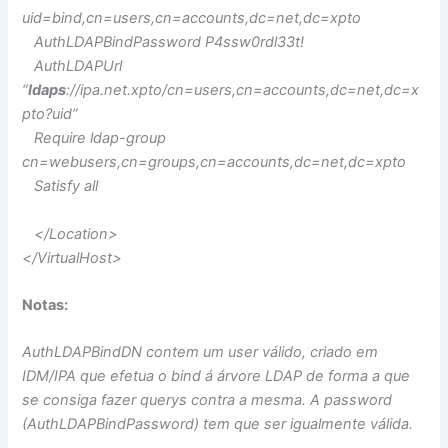
uid=bind,cn=users,cn=accounts,dc=net,dc=xpto
AuthLDAPBindPassword P4ssw0rdl33t!
AuthLDAPUrl
“
ldaps
://ipa.net.xpto/cn=users,cn=accounts,dc=net,dc=x
pto?uid”
Require ldap-group
cn=webusers,cn=groups,cn=accounts,dc=net,dc=xpto
Satisfy all
</Location>
</VirtualHost>
Notas:
AuthLDAPBindDN contem um user válido, criado em
IDM/IPA que efetua o bind á árvore LDAP de forma a que
se consiga fazer querys contra a mesma. A password
(AuthLDAPBindPassword) tem que ser igualmente válida.