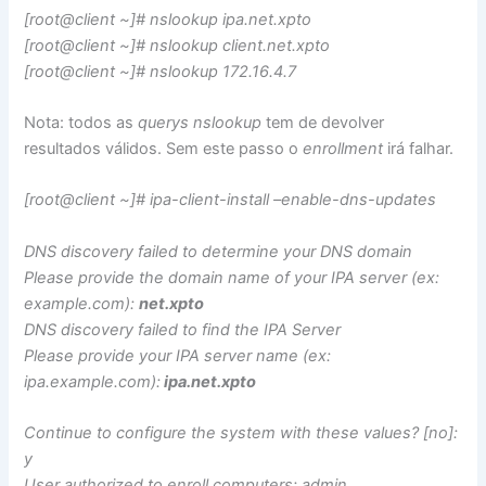
[root@client ~]# nslookup ipa.net.xpto
[root@client ~]# nslookup client.net.xpto
[root@client ~]# nslookup 172.16.4.7
Nota: todos as
querys nslookup
tem de devolver
resultados válidos. Sem este passo o
enrollment
irá falhar.
[root@client ~]# ipa-client-install –enable-dns-updates
DNS discovery failed to determine your DNS domain
Please provide the domain name of your IPA server (ex:
example.com):
net.xpto
DNS discovery failed to find the IPA Server
Please provide your IPA server name (ex:
ipa.example.com):
ipa.net.xpto
Continue to configure the system with these values? [no]:
y
User authorized to enroll computers: admin