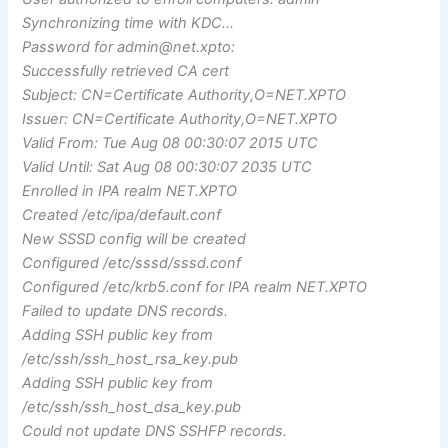
Synchronizing time with KDC…
Password for
admin@net.xpto
:
Successfully retrieved CA cert
Subject: CN=Certificate Authority,O=NET.XPTO
Issuer: CN=Certificate Authority,O=NET.XPTO
Valid From: Tue Aug 08 00:30:07 2015 UTC
Valid Until: Sat Aug 08 00:30:07 2035 UTC
Enrolled in IPA realm NET.XPTO
Created /etc/ipa/default.conf
New SSSD config will be created
Configured /etc/sssd/sssd.conf
Configured /etc/krb5.conf for IPA realm NET.XPTO
Failed to update DNS records.
Adding SSH public key from
/etc/ssh/ssh_host_rsa_key.pub
Adding SSH public key from
/etc/ssh/ssh_host_dsa_key.pub
Could not update DNS SSHFP records.