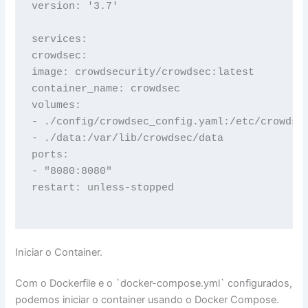
version: '3.7'

services:

crowdsec:

image: crowdsecurity/crowdsec:latest

container_name: crowdsec

volumes:

- ./config/crowdsec_config.yaml:/etc/crowdsec
- ./data:/var/lib/crowdsec/data

ports:

- "8080:8080"

restart: unless-stopped

Iniciar o Container.
Com o Dockerfile e o `docker-compose.yml` configurados,
podemos iniciar o container usando o Docker Compose.