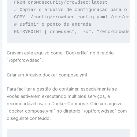
FROM crowdsecurity/crowdsec:latest

# Copiar o arquivo de configuração para o con
COPY ./config/crowdsec_config.yaml /etc/crowd
# Definir o ponto de entrada

ENTRYPOINT ["crowdsec", "-c", "/etc/crowdsec
Gravem este arquivo como `Dockerfile` no diretório
`/opt/crowdsec`.
Criar um Arquivo docker-compose.yml
Para facilitar a gestão do container, especialmente se
vocês estiverem executando múltiplos serviços, é
recomendável usar o Docker Compose. Crie um arquivo
`docker-compose.yml` no diretório `/opt/crowdsec` com
o seguinte conteúdo: