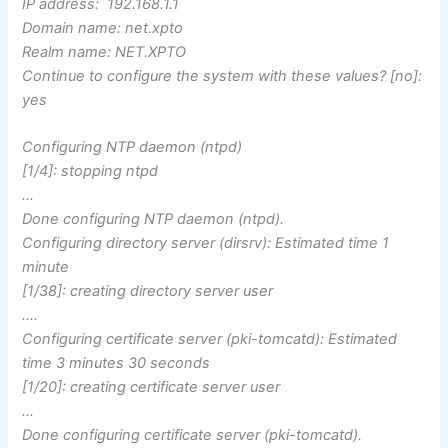
​IP address: 192.168.1.1
​Domain name: net.xpto
​Realm name: NET.XPTO
​Continue to configure the system with these values? [no]:
yes
Configuring NTP daemon (ntpd)
​[1/4]: stopping ntpd
​…
​Done configuring NTP daemon (ntpd).
​Configuring directory server (dirsrv): Estimated time 1
minute
​[1/38]: creating directory server user
​….
​Configuring certificate server (pki-tomcatd): Estimated
time 3 minutes 30 seconds
​[1/20]: creating certificate server user
​…
​Done configuring certificate server (pki-tomcatd).