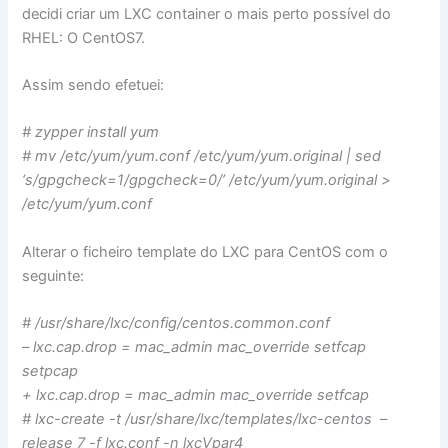
decidi criar um LXC container o mais perto possível do
RHEL: O CentOS7.
Assim sendo efetuei:
# zypper install yum
# mv /etc/yum/yum.conf /etc/yum/yum.original | sed
‘s/gpgcheck=1/gpgcheck=0/’ /etc/yum/yum.original >
/etc/yum/yum.conf
Alterar o ficheiro template do LXC para CentOS com o
seguinte:
# /usr/share/lxc/config/centos.common.conf
– lxc.cap.drop = mac_admin mac_override setfcap
setpcap
+ lxc.cap.drop = mac_admin mac_override setfcap
# lxc-create -t /usr/share/lxc/templates/lxc-centos –
release 7 -f lxc.conf -n lxcVpar4