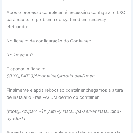
Após o processo completar, é necessário configurar o LXC
para não ter o problema do systemd em runaway
efetuando:
No ficheiro de configuração do Container:
lxc.kmsg = 0
E apagar o ficheiro
${LXC_PATH}/${container}/rootfs.dev/kmsg
Finalmente e após reboot ao container chegamos a altura
de instalar o FreeIPA/IDM dentro do container:
[root@lxcvpar4 ~]# yum -y install ipa-server install bind-
dyndb-ld
Aguardar que o yum complete a instalação e em seguida