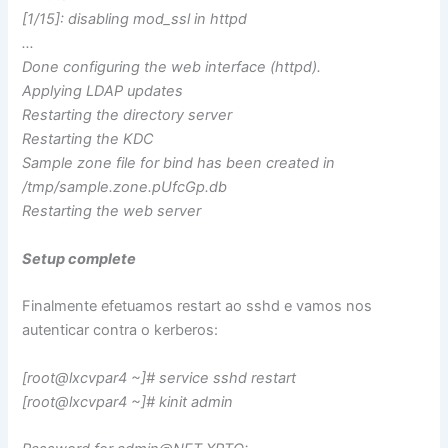
​[1/15]: disabling mod_ssl in httpd
​…
​Done configuring the web interface (httpd).
​Applying LDAP updates
​Restarting the directory server
​Restarting the KDC
​Sample zone file for bind has been created in
/tmp/sample.zone.pUfcGp.db
​Restarting the web server
​
​Setup complete
Finalmente efetuamos restart ao sshd e vamos nos
autenticar contra o kerberos:
[root@lxcvpar4 ~]# service sshd restart
[root@lxcvpar4 ~]# kinit admin