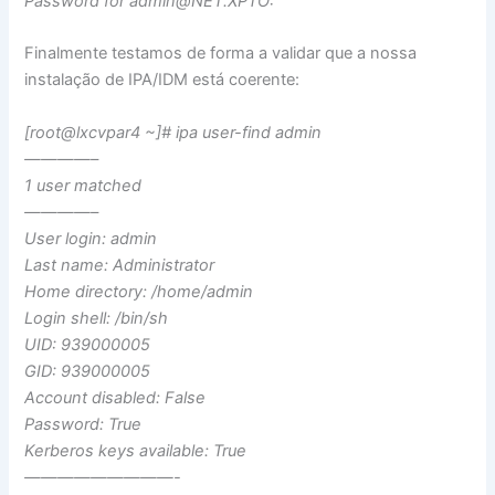
Password for
admin@NET.XPTO
:
Finalmente testamos de forma a validar que a nossa
instalação de IPA/IDM está coerente:
[root@lxcvpar4 ~]# ipa user-find admin
​————–
​1 user matched
​————–
​User login: admin
​Last name: Administrator
​Home directory: /home/admin
​Login shell: /bin/sh
​UID: 939000005
​GID: 939000005
​Account disabled: False
​Password: True
​Kerberos keys available: True
​—————————-