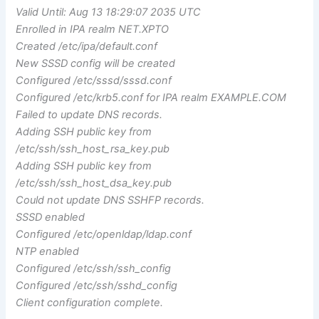
Valid Until: Aug 13 18:29:07 2035 UTC
Enrolled in IPA realm NET.XPTO
Created /etc/ipa/default.conf
New SSSD config will be created
Configured /etc/sssd/sssd.conf
Configured /etc/krb5.conf for IPA realm EXAMPLE.COM
Failed to update DNS records.
Adding SSH public key from
/etc/ssh/ssh_host_rsa_key.pub
Adding SSH public key from
/etc/ssh/ssh_host_dsa_key.pub
Could not update DNS SSHFP records.
SSSD enabled
Configured /etc/openldap/ldap.conf
NTP enabled
Configured /etc/ssh/ssh_config
Configured /etc/ssh/sshd_config
Client configuration complete.