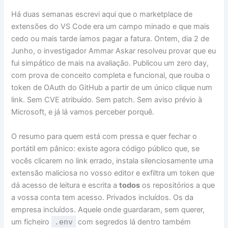
Há duas semanas escrevi aqui que o marketplace de
extensões do VS Code era um campo minado e que mais
cedo ou mais tarde íamos pagar a fatura. Ontem, dia 2 de
Junho, o investigador Ammar Askar resolveu provar que eu
fui simpático de mais na avaliação. Publicou um zero day,
com prova de conceito completa e funcional, que rouba o
token de OAuth do GitHub a partir de um único clique num
link. Sem CVE atribuído. Sem patch. Sem aviso prévio à
Microsoft, e já lá vamos perceber porquê.
O resumo para quem está com pressa e quer fechar o
portátil em pânico: existe agora código público que, se
vocês clicarem no link errado, instala silenciosamente uma
extensão maliciosa no vosso editor e exfiltra um token que
dá acesso de leitura e escrita a
todos
os repositórios a que
a vossa conta tem acesso. Privados incluídos. Os da
empresa incluídos. Aquele onde guardaram, sem querer,
um ficheiro
.env
com segredos lá dentro também