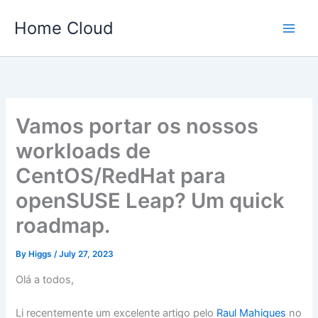
Skip
Home Cloud
to
content
Vamos portar os nossos
workloads de
CentOS/RedHat para
openSUSE Leap? Um quick
roadmap.
By
Higgs
/
July 27, 2023
Olá a todos,
Li recentemente um excelente artigo pelo
Raul Mahiques
no