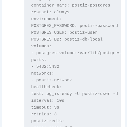
container_name: postiz-postgres

restart: always

environment:

POSTGRES_PASSWORD: postiz-password

POSTGRES_USER: postiz-user

POSTGRES_DB: postiz-db-local

volumes:

- postgres-volume:/var/lib/postgresql/
ports:

- 5432:5432

networks:

- postiz-network

healthcheck:

test: pg_isready -U postiz-user -d pos
interval: 10s

timeout: 3s

retries: 3

postiz-redis:
