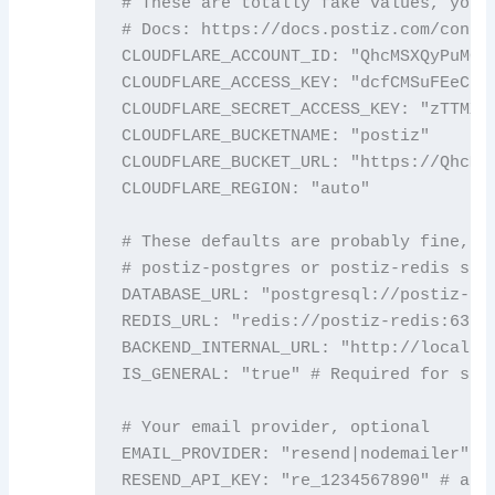
# These are totally fake values, you m
# Docs: https://docs.postiz.com/config
CLOUDFLARE_ACCOUNT_ID: "QhcMSXQyPuMCRp
CLOUDFLARE_ACCESS_KEY: "dcfCMSuFEeCNfv
CLOUDFLARE_SECRET_ACCESS_KEY: "zTTMXBm
CLOUDFLARE_BUCKETNAME: "postiz"

CLOUDFLARE_BUCKET_URL: "https://QhcMSX
CLOUDFLARE_REGION: "auto"

# These defaults are probably fine, bu
# postiz-postgres or postiz-redis serv
DATABASE_URL: "postgresql://postiz-use
REDIS_URL: "redis://postiz-redis:6379"
BACKEND_INTERNAL_URL: "http://localhos
IS_GENERAL: "true" # Required for self
# Your email provider, optional

EMAIL_PROVIDER: "resend|nodemailer"

RESEND_API_KEY: "re_1234567890" # api 