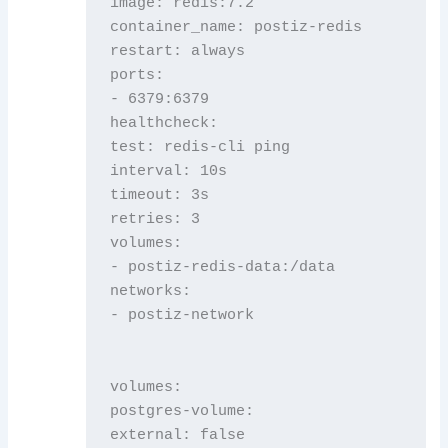
image: redis:7.2

container_name: postiz-redis

restart: always

ports:

- 6379:6379

healthcheck:

test: redis-cli ping

interval: 10s

timeout: 3s

retries: 3

volumes:

- postiz-redis-data:/data

networks:

- postiz-network

volumes:

postgres-volume:

external: false
