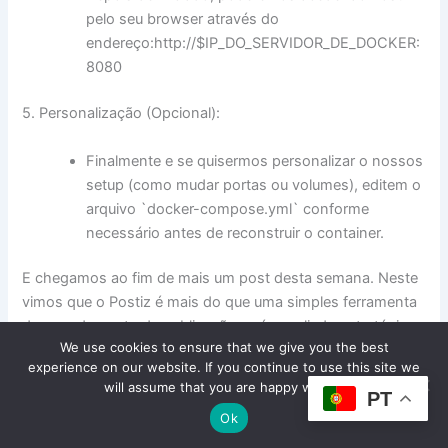
pelo seu browser através do
endereço:http://$IP_DO_SERVIDOR_DE_DOCKER:
8080
5. Personalização (Opcional):
Finalmente e se quisermos personalizar o nossos
setup (como mudar portas ou volumes), editem o
arquivo `docker-compose.yml` conforme
necessário antes de reconstruir o container.
E chegamos ao fim de mais um post desta semana. Neste
vimos que o Postiz é mais do que uma simples ferramenta
de agendamento de publicações – é um aliado estratégico
We use cookies to ensure that we give you the best
para quem quer conquistar uma presença sólida e
experience on our website. If you continue to use this site we
impactante nas redes sociais profissionais ou não, seja
will assume that you are happy with it.
PT
para influenciadores, pequenas empresas ou grandes
Ok
corporações, as suas funcionalidades adaptam-se às
necessidades de cada utilizador, simplificando o processo