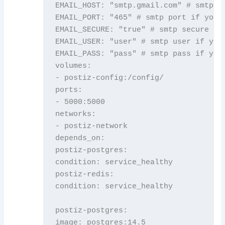
EMAIL_HOST: "smtp.gmail.com" # smtp ho
EMAIL_PORT: "465" # smtp port if you c
EMAIL_SECURE: "true" # smtp secure if 
EMAIL_USER: "user" # smtp user if you 
EMAIL_PASS: "pass" # smtp pass if you 
volumes:

- postiz-config:/config/

ports:

- 5000:5000

networks:

- postiz-network

depends_on:

postiz-postgres:

condition: service_healthy

postiz-redis:

condition: service_healthy

postiz-postgres:

image: postgres:14.5
