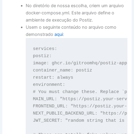
No diretório de nossa escolha, criem um arquivo
docker-compose.yml. Este arquivo define o
ambiente de execução do Postiz.
Usem o seguinte conteúdo no arquivo como
demonstrado
aqui
:
services:

postiz:

image: ghcr.io/gitroomhq/postiz-app:la
container_name: postiz

restart: always

environment:

# You must change these. Replace `pos
MAIN_URL: "https://postiz.your-server.
FRONTEND_URL: "https://postiz.your-ser
NEXT_PUBLIC_BACKEND_URL: "https://post
JWT_SECRET: "random string that is uni