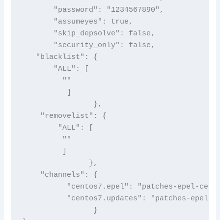
       "password": "1234567890",

       "assumeyes": true,

       "skip_depsolve": false,

       "security_only": false,

   "blacklist": {

       "ALL": [

         ""

          ]

                },

    "removelist": {

        "ALL": [

         ""

         ]

               },

    "channels": {

          "centos7.epel": "patches-epel-cento
          "centos7.updates": "patches-epel-up
                }
