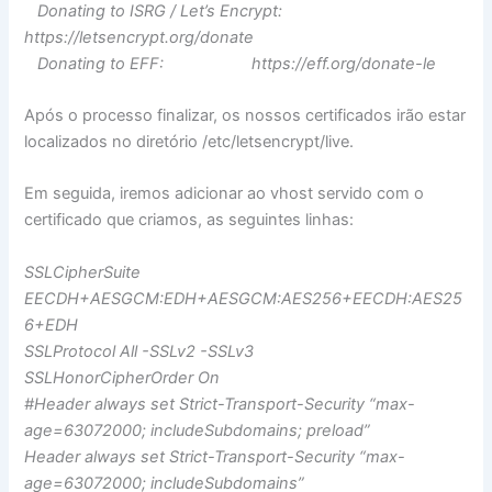
Donating to ISRG / Let’s Encrypt:
https://letsencrypt.org/donate
Donating to EFF: https://eff.org/donate-le
Após o processo finalizar, os nossos certificados irão estar
localizados no diretório /etc/letsencrypt/live.
Em seguida, iremos adicionar ao vhost servido com o
certificado que criamos, as seguintes linhas:
SSLCipherSuite
EECDH+AESGCM:EDH+AESGCM:AES256+EECDH:AES25
6+EDH
SSLProtocol All -SSLv2 -SSLv3
SSLHonorCipherOrder On
#Header always set Strict-Transport-Security “max-
age=63072000; includeSubdomains; preload”
Header always set Strict-Transport-Security “max-
age=63072000; includeSubdomains”