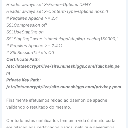
Header always set X-Frame-Options DENY
Header always set X-Content-Type-Options nosniff
# Requires Apache >= 2.4
SSLCompression off
SSLUseStapling on
SSLStaplingCache “shmcb:logs/stapling-cache(150000)”
# Requires Apache >= 2.4.11
# SSLSessionTickets Off
Certificate Path:
/etc/letsencrypt/live/site.nuneshiggs.com/fullchain.pe
m
Private Key Path:
/etc/letsencrypt/live/site.nuneshiggs.com/privkey.pem
Finalmente efetuamos reload ao daemon de apache
validando o resultado do mesmo.
Contudo estes certificados tem uma vida útil muito curta
em relação aos certificados pagos, pelo que deveremos