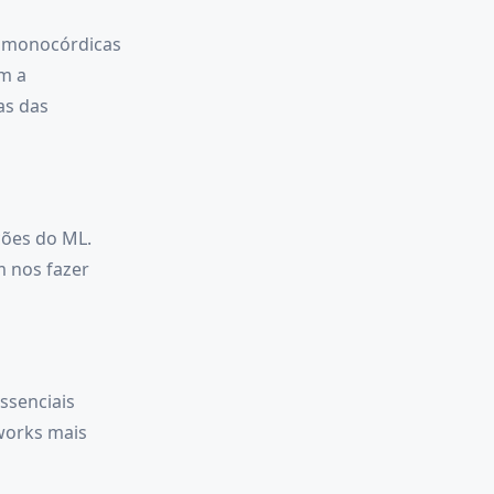
s, monocórdicas
am a
as das
ações do ML.
m nos fazer
ssenciais
works mais