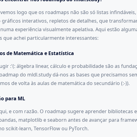
e, vemos logo que os roadmaps não são só listas infindávei
o gráficos interativos, repletos de detalhes, que transform
uma experiência visualmente apelativa. Aqui estão algum
as que achei particularmente interessantes:
s de Matemática e Estatística
ir :'(: álgebra linear, cálculo e probabilidade são as fund
roadmap do mldl.study dá-nos as bases que precisamos se
mos de volta às aulas de matemática do secundário (:-)).
ão para ML
qui, e com razão. O roadmap sugere aprender bibliotecas e
andas, matplotlib e seaborn antes de avançar para frame
 scikit-learn, TensorFlow ou PyTorch.