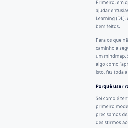
Primeiro, em q
ajudar entusia
Learning (DL),
bem feitos.
Para os que n
caminho a seg
um mindmap. Só
algo como “apre
isto, faz toda a
Porquê usar r
Sei como é ten
primeiro model
precisamos des
desistirmos ao