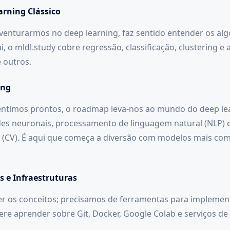
arning Clássico
venturarmos no deep learning, faz sentido entender os al
ui, o mldl.study cobre regressão, classificação, clustering e 
 outros.
ing
ntimos prontos, o roadmap leva-nos ao mundo do deep lea
s neuronais, processamento de linguagem natural (NLP) e
 (CV). É aqui que começa a diversão com modelos mais com
s e Infraestruturas
r os conceitos; precisamos de ferramentas para implement
ere aprender sobre Git, Docker, Google Colab e serviços d