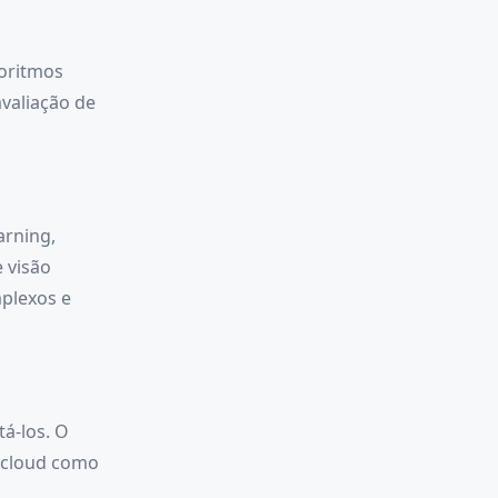
goritmos
avaliação de
rning,
 visão
plexos e
á-los. O
e cloud como