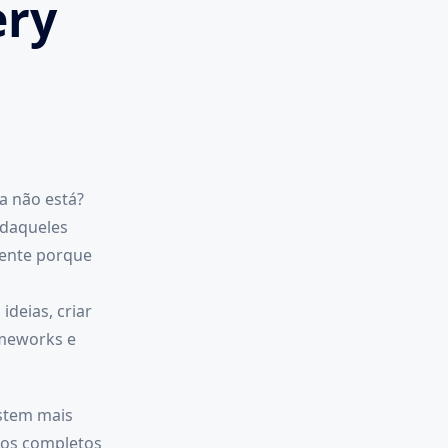
ery
da não está?
 daqueles
mente porque
deias, criar
ameworks e
istem mais
rsos completos